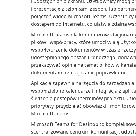
i udostępniania ekranu. Użytkownicy mogą pr
i prezentacje z członkami zespołu lub partne
połączeń wideo Microsoft Teams. Uczestnicy
dostępem do Internetu, co ułatwia zdalną wsp
Microsoft Teams dla komputerów stacjonarny
plików i współpracy, które umożliwiają użyt
współtworzenie dokumentów w czasie rzeczy
udostępnionego obszaru roboczego, dodawać 
przekazywać opinie na temat plików w kanał
dokumentami i zarządzanie poprawkami.
Aplikacja zapewnia narzędzia do zarządzania p
współdzielone kalendarze i integracja z aplik
śledzenia postępów i terminów projektu. Czł
priorytety, przydzielać obowiązki i monitor
Microsoft Teams.
Microsoft Teams for Desktop to kompleksowa
scentralizowane centrum komunikacji, udostę