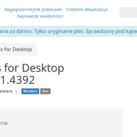
y
Najpopularniejsze pobierane
Ostatnie aktualizacje
Najnowsze wiadomości
ania za darmo. Tylko oryginalne pliki. Sprawdzony pod kąt
s for Desktop
 for Desktop
1.4392
eeware
❘
Windows
Mac
ania