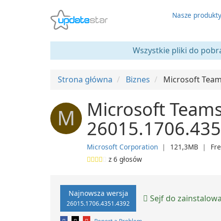
Nasze produkt
Wszystkie pliki do pobr
Strona główna
Biznes
Microsoft Team
Microsoft Teams
M
26015.1706.435
Microsoft Corporation
❘
121,3MB
❘
Fr
z
6
głosów
Najnowsza wersja
Sejf do zainstalow
26015.1706.4351.4392