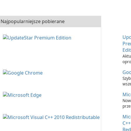
Najpopularniejsze pobierane
Upd
Pr
Edi
Aktu
opr
nigd
Goo
łatw
Upd
Szyb
Prem
wsz
prze
Mic
inte
Now
prze
inte
Mic
C++
Red