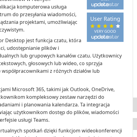
likacja komputerowa usługa
ntrum do przesyłania wiadomości,
User Rating
ządzania projektami, umożliwiając
czywistym.
VERY GOOD
r Desktop jest funkcja czatu, która
, udostępnianie plików i
dualnych lub grupowych kanałów czatu. Użytkownicy
kstowych, głosowych lub wideo, co sprzyja
 współpracownikami z różnych działów lub
cjami Microsoft 365, takimi jak Outlook, OneDrive,
użytkownikom kompleksowy zestaw narzędzi do
aniami i planowania kalendarza. Ta integracja
wiając użytkownikom dostęp do plików, wiadomości
erfejsie usługi Teams.
rtualnych spotkań dzięki funkcjom wideokonferencji